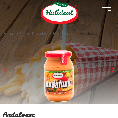
Home
Unsere Produkte
Kalte Saucen
Andalouse
Andalouse