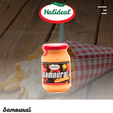
Home
Unsere Produkte
Kalte Saucen
Samouraï
Samouraï