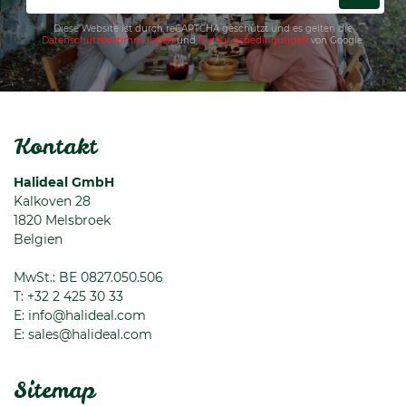
Diese Website ist durch reCAPTCHA geschützt und es gelten die
Datenschutzbestimmungen
und
Nutzungsbedingungen
von Google.
Kontakt
Halideal GmbH
Kalkoven 28
1820
Melsbroek
Belgien
MwSt.: BE 0827.050.506
T:
+32 2 425 30 33
E:
info@halideal.com
E:
sales@halideal.com
Sitemap