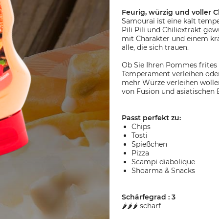
Feurig, würzig und voller 
Samourai ist eine kalt tempe
Pili Pili und Chiliextrakt ge
mit Charakter und einem krä
alle, die sich trauen.
Ob Sie Ihren Pommes frites 
Temperament verleihen oder
mehr Würze verleihen wollen:
von Fusion und asiatischen E
Passt perfekt zu:
Chips
Tosti
Spießchen
Pizza
Scampi diabolique
Shoarma & Snacks
Schärfegrad : 3
🌶️🌶️🌶️ scharf