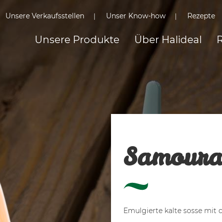
Unsere Verkaufsstellen
Unser Know-how
Rezepte
Unsere Produkte
Über Halideal
R
Samoura
Emulgierte kalte sosse mit ch