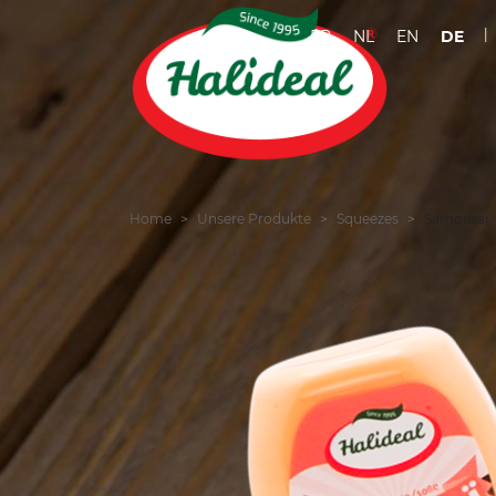
FR
NL
EN
DE
Home
Unsere Produkte
Squeezes
Samourai