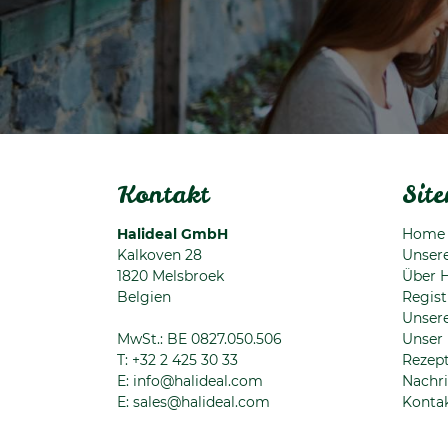
Kontakt
Sit
Halideal GmbH
Home
Kalkoven 28
Unser
1820
Melsbroek
Über H
Belgien
Regist
Unsere
MwSt.: BE 0827.050.506
Unser
T:
+32 2 425 30 33
Rezep
E:
info@halideal.com
Nachri
E:
sales@halideal.com
Konta