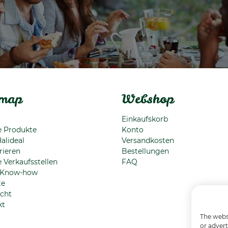
emap
Webshop
Einkaufskorb
e Produkte
Konto
alideal
Versandkosten
rieren
Bestellungen
 Verkaufsstellen
FAQ
 Know-how
te
cht
kt
The websi
or advert