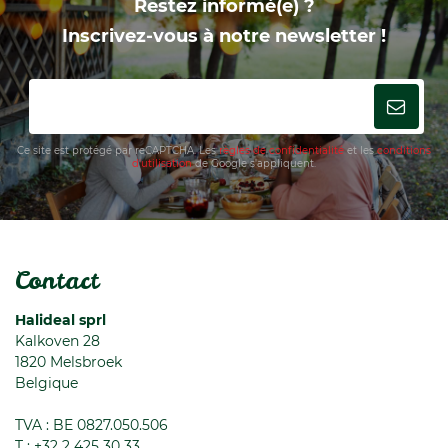
Restez informé(e) ?
Inscrivez-vous à notre newsletter !
Ce site est protégé par reCAPTCHA. Les
règles de confidentialité
et les
conditions
d'utilisation
de Google s'appliquent.
Contact
Halideal sprl
Kalkoven 28
1820
Melsbroek
Belgique
TVA : BE 0827.050.506
T :
+32 2 425 30 33