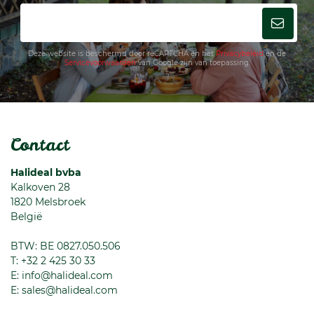
Deze website is beschermd door reCAPTCHA en het
Privacybeleid
en de
Servicevoorwaarden
van Google zijn van toepassing.
Contact
Halideal bvba
Kalkoven 28
1820
Melsbroek
België
BTW: BE 0827.050.506
T:
+32 2 425 30 33
E:
info@halideal.com
E:
sales@halideal.com